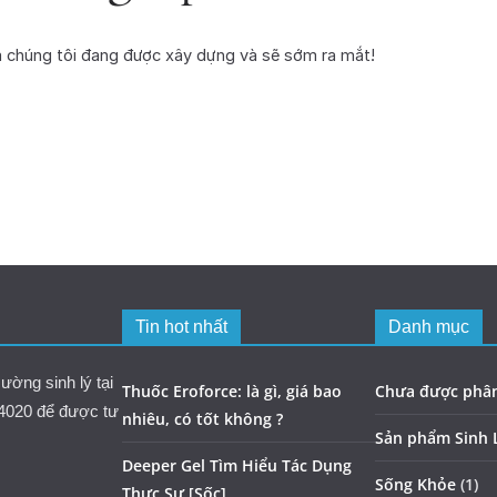
a chúng tôi đang được xây dựng và sẽ sớm ra mắt!
Tin hot nhất
Danh mục
ờng sinh lý tại
Thuốc Eroforce: là gì, giá bao
Chưa được phân
.4020 để được tư
nhiêu, có tốt không ?
Sản phẩm Sinh 
Deeper Gel Tìm Hiểu Tác Dụng
Sống Khỏe
(1)
Thực Sự [Sốc]