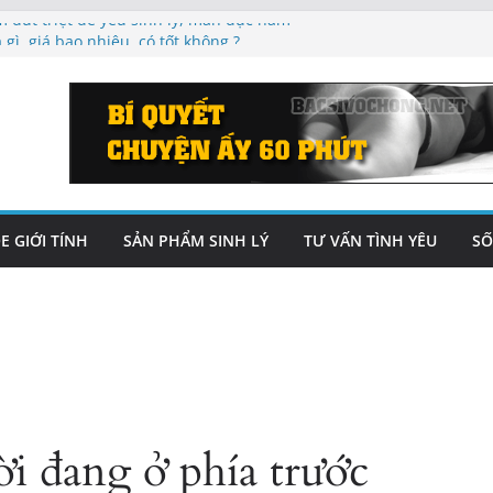
dứt triệt để yếu sinh lý, mãn dục nam
 gì, giá bao nhiêu, có tốt không ?
iểu Tác Dụng Thực Sự [Sốc]
cả những gì bạn cần biết
Đánh giá, nhận xét
E GIỚI TÍNH
SẢN PHẨM SINH LÝ
TƯ VẤN TÌNH YÊU
SỐ
i đang ở phía trước