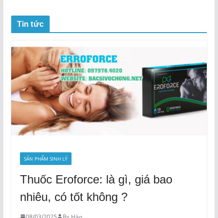
Tin tức
SẢN PHẨM SINH LÝ
Thuốc Eroforce: là gì, giá bao
nhiêu, có tốt không ?
08/03/2025
Bs Hào