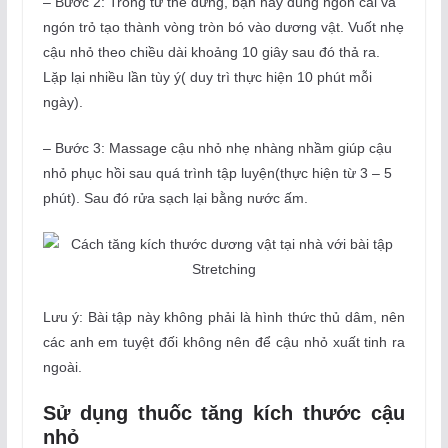
– Bước 2: Trong tư thế đứng, bạn hãy dùng ngón cái và
ngón trỏ tạo thành vòng tròn bó vào dương vật. Vuốt nhẹ
cậu nhỏ theo chiều dài khoảng 10 giây sau đó thả ra.
Lặp lại nhiều lần tùy ý( duy trì thực hiện 10 phút mỗi
ngày).
– Bước 3: Massage cậu nhỏ nhẹ nhàng nhầm giúp cậu
nhỏ phục hồi sau quá trình tập luyện(thực hiện từ 3 – 5
phút). Sau đó rửa sạch lại bằng nước ấm.
Lưu ý: Bài tập này không phải là hình thức thủ dâm, nên
các anh em tuyệt đối không nên để cậu nhỏ xuất tinh ra
ngoài.
Sử dụng thuốc tăng kích thước cậu
nhỏ